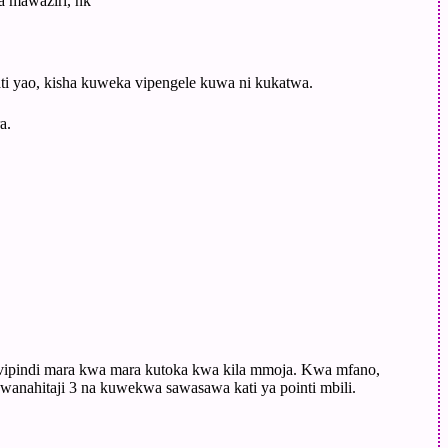
a mawaziri, nk
ati yao, kisha kuweka vipengele kuwa ni kukatwa.
a.
a vipindi mara kwa mara kutoka kwa kila mmoja. Kwa mfano,
wanahitaji 3 na kuwekwa sawasawa kati ya pointi mbili.