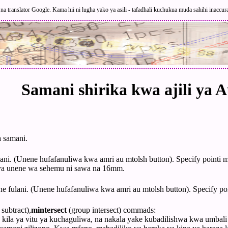
a translator Google. Kama hii ni lugha yako ya asili - tafadhali kuchukua muda sahihi inaccur
Samani shirika kwa ajili ya
a samani.
lani. (Unene hufafanuliwa kwa amri au mtolsh button). Specify pointi m
 ya unene wa sehemu ni sawa na 16mm.
e fulani. (Unene hufafanuliwa kwa amri au mtolsh button). Specify po
subtract),
mintersect
(group intersect) commads:
 kila ya vitu ya kuchaguliwa, na nakala yake kubadilishwa kwa umbali f