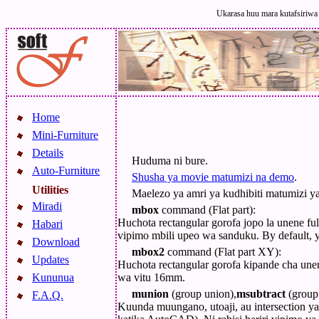
Ukarasa huu mara kutafsiriwa n
Home
Mini-Furniture
Details
Huduma ni bure.
Auto-Furniture
Shusha ya movie matumizi na demo
.
Utilities
Maelezo ya amri ya kudhibiti matumizi y
Miradi
mbox
command (Flat part):
Huchota rectangular gorofa jopo la unene fu
Habari
vipimo mbili upeo wa sanduku. By default,
Download
mbox2
command (Flat part XY):
Updates
Huchota rectangular gorofa kipande cha unen
wa vitu 16mm.
Kununua
munion
(group union),
msubtract
(group 
F.A.Q.
Kuunda muungano, utoaji, au intersection ya