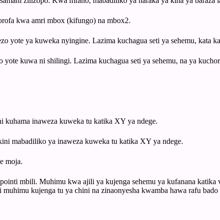
 samani zilizopo. Kwa mfano, mabadiliko ya haraka ya kina ya baraza l
orofa kwa amri mbox (kifungo) na mbox2.
lezo yote ya kuweka nyingine. Lazima kuchagua seti ya sehemu, kata k
 yote kuwa ni shilingi. Lazima kuchagua seti ya sehemu, na ya kuchor
ini kuhama inaweza kuweka tu katika XY ya ndege.
akini mabadiliko ya inaweza kuweka tu katika XY ya ndege.
e moja.
pointi mbili. Muhimu kwa ajili ya kujenga sehemu ya kufanana katik
i muhimu kujenga tu ya chini na zinaonyesha kwamba hawa rafu bado 