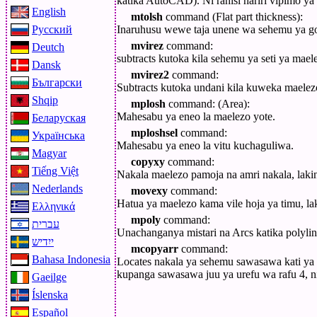
katika AutoCAD). Ni rahisi hariri vipimo ya
English
mtolsh
command (Flat part thickness):
Inaruhusu wewe taja unene wa sehemu ya g
Русский
mvirez
command:
Deutch
subtracts kutoka kila sehemu ya seti ya mae
Dansk
mvirez2
command:
Български
Subtracts kutoka undani kila kuweka maelezo
Shqip
mplosh
command: (Area):
Mahesabu ya eneo la maelezo yote.
Беларуская
mploshsel
command:
Українська
Mahesabu ya eneo la vitu kuchaguliwa.
Magyar
copyxy
command:
Tiếng Việt
Nakala maelezo pamoja na amri nakala, lak
Nederlands
movexy
command:
Hatua ya maelezo kama vile hoja ya timu, l
Ελληνικά
mpoly
command:
עברית
Unachanganya mistari na Arcs katika polylin
ייִדיש
mcopyarr
command:
Bahasa Indonesia
Locates nakala ya sehemu sawasawa kati ya 
kupanga sawasawa juu ya urefu wa rafu 4, n
Gaeilge
Íslenska
Español