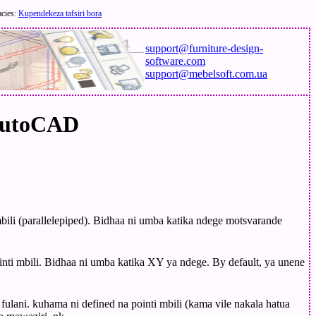
acies:
Kupendekeza tafsiri bora
support@furniture-design-
software.com
support@mebelsoft.com.ua
 AutoCAD
bili (parallelepiped). Bidhaa ni umba katika ndege motsvarande
inti mbili. Bidhaa ni umba katika XY ya ndege. By default, ya unene
ulani. kuhama ni defined na pointi mbili (kama vile nakala hatua