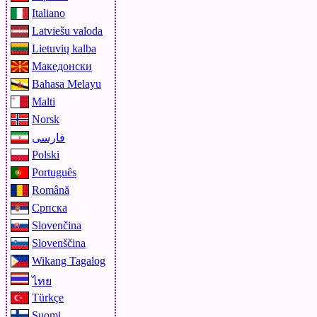
Italiano
Latviešu valoda
Lietuvių kalba
Македонски
Bahasa Melayu
Malti
Norsk
فارسی
Polski
Português
Română
Српска
Slovenčina
Slovenščina
Wikang Tagalog
ไทย
Türkçe
Suomi