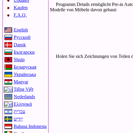
Updates
Programm Details ermöglicht Pre-in A
Kaufen
Modelle von Möbeln davon gebaut:
F.A.Q.
English
Русский
Dansk
Български
Holen Sie sich Zeichnungen von Teilen d
Shqip
Беларуская
Українська
Magyar
Tiếng Việt
Nederlands
Ελληνικά
עברית
ייִדיש
Bahasa Indonesia