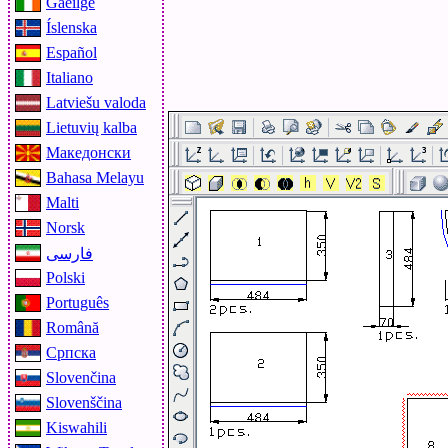
Gaeilge
Íslenska
Español
Italiano
Latviešu valoda
Lietuvių kalba
Македонски
Bahasa Melayu
Malti
Norsk
فارسی
Polski
Português
Română
Српска
Slovenčina
Slovenščina
Kiswahili