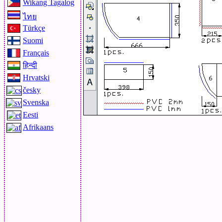
Wikang Tagalog
ไทย
Türkçe
Suomi
Français
हिन्दी
Hrvatski
česky
Svenska
Eesti
Afrikaans