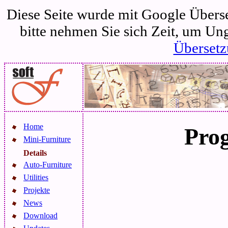
Diese Seite wurde mit Google Überset
bitte nehmen Sie sich Zeit, um Un
Übersetz
Home
Pro
Mini-Furniture
Details
Auto-Furniture
Utilities
Projekte
News
Download