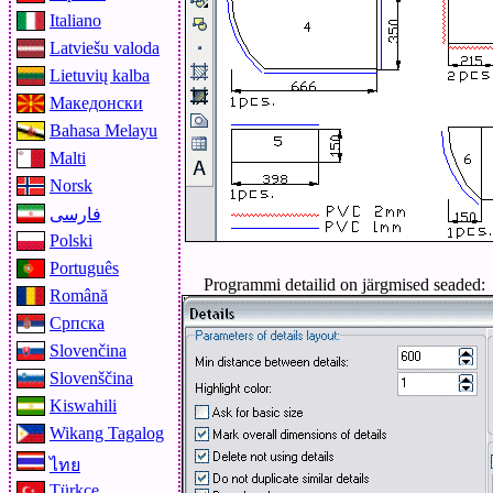
Italiano
Latviešu valoda
Lietuvių kalba
Македонски
Bahasa Melayu
Malti
Norsk
فارسی
Polski
Português
Programmi detailid on järgmised seaded:
Română
Српска
Slovenčina
Slovenščina
Kiswahili
Wikang Tagalog
ไทย
Türkçe