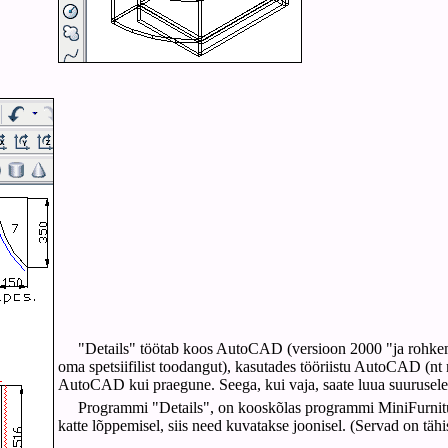
"Details" töötab koos AutoCAD (versioon 2000 "ja rohkem)
oma spetsiifilist toodangut), kasutades tööriistu AutoCAD (n
AutoCAD kui praegune. Seega, kui vaja, saate luua suurusele 
Programmi "Details", on kooskõlas programmi MiniFurnitu
katte lõppemisel, siis need kuvatakse joonisel. (Servad on tähis