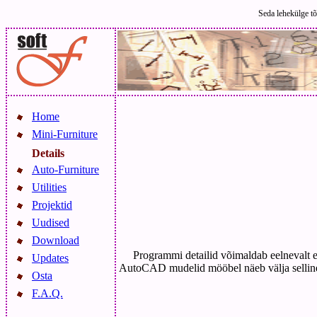
Seda lehekülge tõ
Home
Mini-Furniture
Details
Auto-Furniture
Utilities
Projektid
Uudised
Download
Programmi detailid võimaldab eelnevalt e
Updates
AutoCAD mudelid mööbel näeb välja sellin
Osta
F.A.Q.