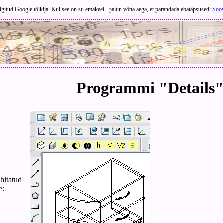
lgitud Google tõlkija. Kui see on su emakeel - palun võtta aega, et parandada ebatäpsused:
Soov
Programmi "Details
hitatud
e: