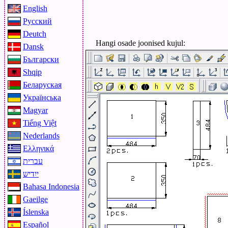
English
Русский
Deutch
Hangi osade joonised kujul:
Dansk
Български
Shqip
Беларуская
Українська
Magyar
Tiếng Việt
Nederlands
Ελληνικά
עברית
ייִדיש
Bahasa Indonesia
Gaeilge
Íslenska
Español