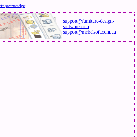
ita paremat tõlget
support@furniture-design-
software.com
support@mebelsoft.com.ua
"