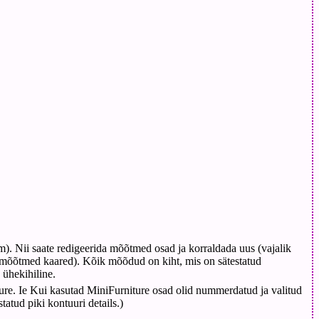
. Nii saate redigeerida mõõtmed osad ja korraldada uus (vajalik
t mõõtmed kaared). Kõik mõõdud on kiht, mis on sätestatud
ühekihiline.
re. Ie Kui kasutad MiniFurniture osad olid nummerdatud ja valitud
tatud piki kontuuri details.)