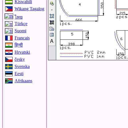
Kiswahili
Wikang Tagalog
ไทย
Türkçe
Suomi
Français
हिन्दी
Hrvatski
česky
Svenska
Eesti
Afrikaans