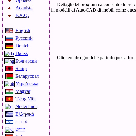
Updates
Dettagli del programma consente di pre-co
Acquista
in modelli di AutoCAD di mobili come ques
F.A.Q.
English
Русский
Deutch
Dansk
Ottenere disegni delle parti di questa for
Български
Shqip
Беларуская
Українська
Magyar
Tiếng Việt
Nederlands
Ελληνικά
עברית
ייִדיש