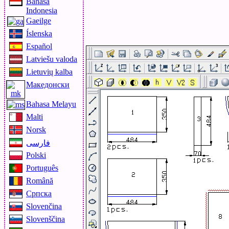
Bahasa
Indonesia
Gaeilge
Íslenska
Español
Latviešu valoda
Lietuvių kalba
Македонски
Bahasa Melayu
Malti
Norsk
فارسی
Polski
Português
Română
Српска
Slovenčina
Slovenščina