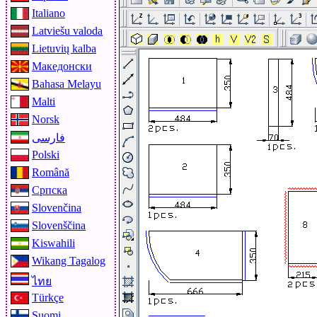
Italiano
Latviešu valoda
Lietuvių kalba
Македонски
Bahasa Melayu
Malti
Norsk
فارسی
Polski
Română
Српска
Slovenčina
Slovenščina
Kiswahili
Wikang Tagalog
ไทย
Türkçe
Suomi