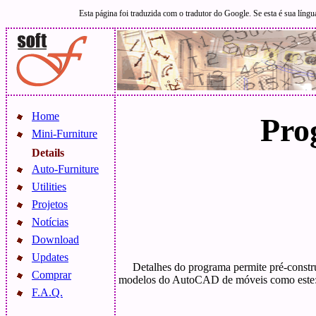
Esta página foi traduzida com o tradutor do Google. Se esta é sua língu
Home
Pro
Mini-Furniture
Details
Auto-Furniture
Utilities
Projetos
Notícias
Download
Updates
Detalhes do programa permite pré-const
Comprar
modelos do AutoCAD de móveis como este
F.A.Q.