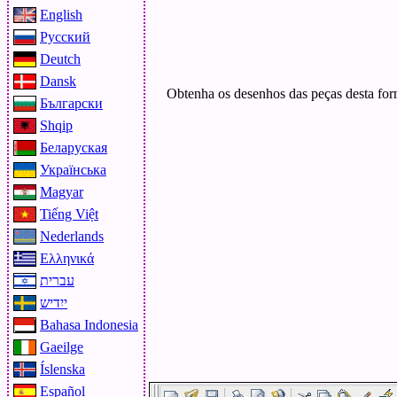
English
Русский
Deutch
Dansk
Obtenha os desenhos das peças desta for
Български
Shqip
Беларуская
Українська
Magyar
Tiếng Việt
Nederlands
Ελληνικά
עברית
ייִדיש
Bahasa Indonesia
Gaeilge
Íslenska
Español