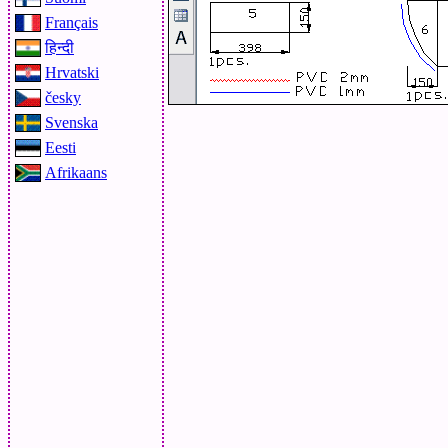
Français
हिन्दी
Hrvatski
česky
Svenska
Eesti
Afrikaans