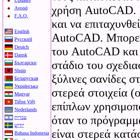
Updates
χρήση AutoCAD. 
Αγορά
F.A.Q.
και να επιταχυνθε
English
AutoCAD. Μπορείτ
Русский
Deutch
του AutoCAD και 
Dansk
στάδιο του σχεδια
Български
Shqip
ξύλινες σανίδες στ
Беларуская
Українська
στερεά στοιχεία (
Magyar
Tiếng Việt
επίπλων χρησιμοπο
Nederlands
όταν το πρόγραμμα
עברית
ייִדיש
είναι στερεά κατ
Bahasa Indonesia