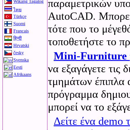
παραμετρικών υπο
Wikang Tagalog
ไทย
AutoCAD. Μπορείτ
Türkçe
Suomi
τότε που το μέγεθ
Français
τοποθετήστε το π
हिन्दी
Hrvatski
Mini-Furniture
česky
Svenska
να εξαγάγετε τις 
Eesti
Afrikaans
τμημάτων έπιπλα 
πρόγραμμα δημιουρ
μπορεί να το εξάγ
Δείτε ένα demo 