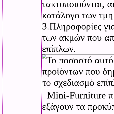
τακτοποιούνται, α
κατάλογο των τμη
3.Πληροφορίες για
των ακμών που απ
επίπλων.
Mini-Furniture π
εξάγουν τα προκύ