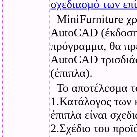
σχεδιασμό των επ
MiniFurniture χρ
AutoCAD (έκδοση 
πρόγραμμα, θα πρ
AutoCAD τρισδιάσ
(έπιπλα).
Το αποτέλεσμα τ
1.Κατάλογος των 
έπιπλα είναι σχεδ
2.Σχέδιο του προϊ