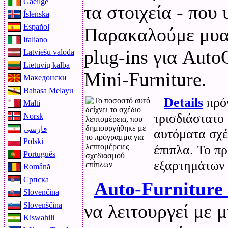
Gaeilge
τα στοιχεία - που 
Íslenska
Español
Παρακαλούμε μυαλ
Italiano
plug-ins για Auto
Latviešu valoda
Lietuvių kalba
Mini-Furniture.
Македонски
Bahasa Melayu
Details
πρόγ
Malti
τρισδιάστατο
Norsk
فارسی
αυτόματα σχέ
Polski
έπιπλα. Το πρ
Português
εξαρτημάτων 
Română
Српска
Auto-Furniture
Slovenčina
να λειτουργεί με 
Slovenščina
Kiswahili