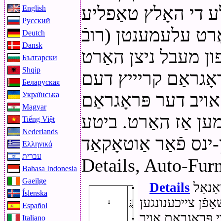
לע די האָלץ טאַפליע
English
Русский
האַרט עלעמענטן (רובֿ
Deutch
Dansk
ון מעבל ניצן האַרט
Български
Shqip
ראָגראַם קריייץ דעם
Беларуская
ויב דער פּראָגראַם
Українська
Magyar
מען אַז האַרט. ביטע
Tiếng Việt
Nederlands
ינס פֿאַר אַוטאָקאַד:
Ελληνικά
עברית
Details, Auto-Furn
Bahasa Indonesia
Gaeilge
פּראָגראַם אַלאַוז פֿאַר די דעוועלאָפּעד דרייַ-דימענשאַנאַל
Details
Íslenska
פֿן צייכענונגען
Español
 פּראָגראַם אויך
Italiano