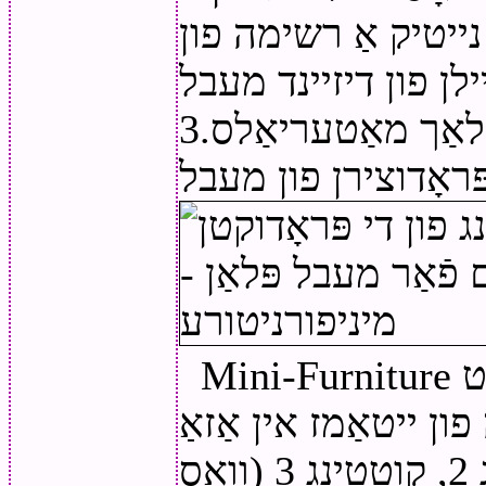
נייטיק אַ רשימה פון
3.אינפארמאציע אויף די נומער פון פלאַך מאַטעריאַלס
Mini-Furniture פּראָגראַם פּראָווידעס אַ געלעגנהייט
ון ייטאַמז אין אַזאַ
מעבל קאַטינג מגילה ווי קוטטינג 2, קוטטינג 3 (וואָס