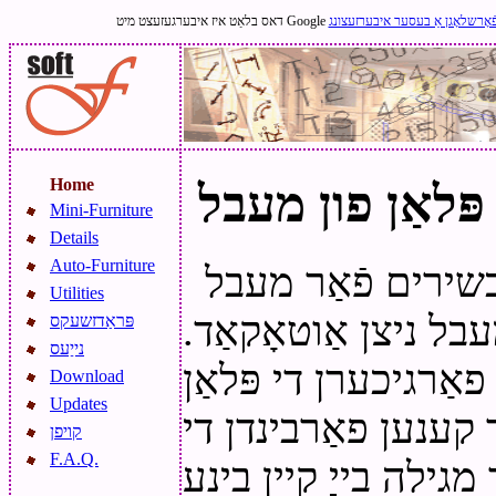
ֿאָרשלאָגן אַ בעסער איבערזעצונג
Home
פּלאַן פון מעבל
Mini-Furniture
Details
Auto-Furniture
כשירים פֿאַר מעבל
Utilities
בל ניצן אַוטאָקאַד.
פּראַדזשעקס
נייַעס
אַרגיכערן די פּלאַן
Download
Updates
 קענען פאַרבינדן די
קויפן
F.A.Q.
גילה בייַ קיין בינע