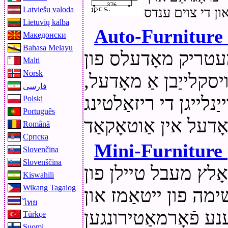
Latviešu valoda
Lietuvių kalba
Auto-Furniture
Македонски
Bahasa Melayu
מעטריק מאָדעלס פון
Malti
Norsk
סקלייַבן אַ מאָדעל,
فارسی
יַנלייגן די ריזאַלטינג
Polski
Português
Română
Српска
Mini-Furniture
Slovenčina
Slovenščina
ָלץ מעבל טיילן פון
Kiswahili
Wikang Tagalog
שימה פון ייטאַמז און
ไทย
Türkçe
Suomi