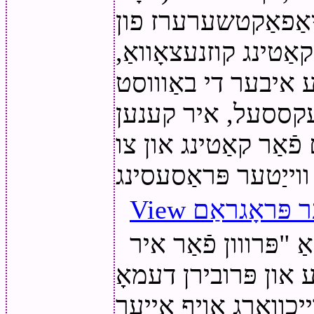
יאַפאַקטשערערז פון
 קאַטינג קוזנעצאָוואַ,
לע איבער די באַוווסט
עקססעל, איר קענען
פֿאַר קאַטינג און צו
ער פּראָגראַם
פּרווון פֿאַר איר
און פּרובירן דעמאָ
ייכווארג אויף אייער