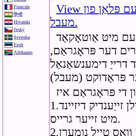
View אַ דעמאָ פֿילם פון מגילה פֿאַר דעם פּלאַן פון
Français
हिन्दी
מעבל.
Hrvatski
česky
עם מיט אַוטאָקאַד
Svenska
Eesti
). ווארים דער פּראָגראַם,
Afrikaans
 דרייַ דימענשאַנאַל
1.רשימה פון פלאַך האָלץ מעבל טיילן זייַענדיק דיזיינד
מיט זייער גרייס.
2.צייכענונג פון דעם פּראָדוקט אין וואָס טייל נומערן