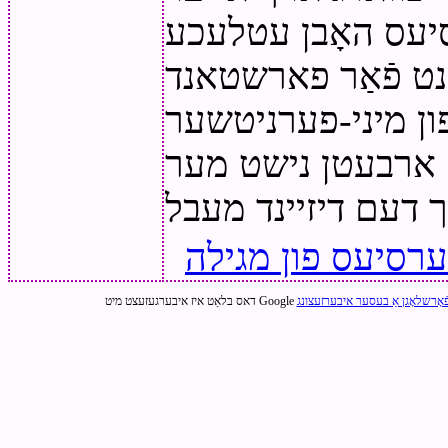
סיעס האָבן עטלעכע
ַנט פֿאַר פארשטאנד
 פון מיני-פערניטשער
ז ארבעטן נישט מער
רסיעס פון מגילה
ֿאָרשלאָגן אַ בעסער איבערזעצונג