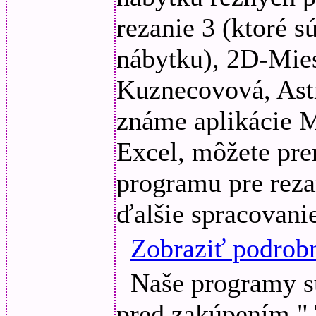
rezanie 3 (ktoré 
nábytku), 2D-Mies
Kuznecovová, Astr
známe aplikácie M
Excel, môžete pre
programu pre rez
ďalšie spracovani
Zobraziť podrob
Naše programy s
pred zakúpením." 