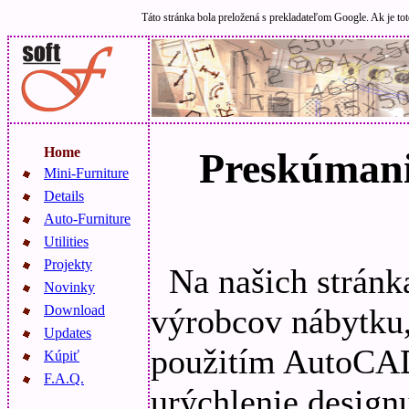
Táto stránka bola preložená s prekladateľom Google. Ak je tot
Home
Preskúmani
Mini-Furniture
Details
Auto-Furniture
Utilities
Projekty
Na našich stránk
Novinky
výrobcov nábytku,
Download
Updates
použitím AutoCAD
Kúpiť
F.A.Q.
urýchlenie desig