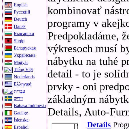
English
kombinovať nástr
Русский
Deutch
programy v akejko
Dansk
Predpokladáme, že
Български
Shqip
výkresoch musí by
Беларуская
Українська
nábytku na tuhé p
Magyar
Tiếng Việt
detail - to je sol
Nederlands
prvky - oni predpo
Ελληνικά
עברית
základným nábytk
ייִדיש
Bahasa Indonesia
Details, Auto-Furn
Gaeilge
Íslenska
Details
Progr
Español