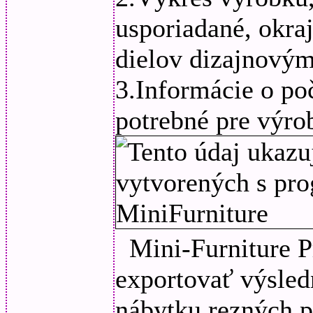
usporiadané, okraj
dielov dizajnový
3.Informácie o po
potrebné pre výro
Mini-Furniture 
exportovať výsled
nábytku rezných p