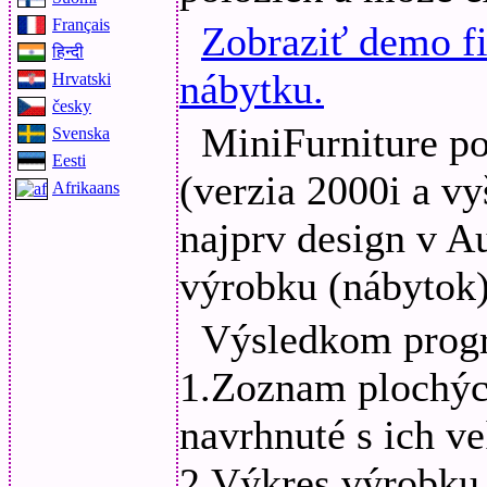
Français
Zobraziť demo f
हिन्दी
nábytku.
Hrvatski
česky
MiniFurniture p
Svenska
Eesti
(verzia 2000i a vy
Afrikaans
najprv design v 
výrobku (nábytok)
Výsledkom progr
1.Zoznam plochých
navrhnuté s ich ve
2.Výkres výrobku,