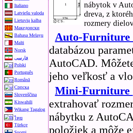
nábytok v Aut
Italiano
dreva, z ktoré
Latviešu valoda
Lietuvių kalba
rozmery dielov
Македонски
Auto-Furniture
Bahasa Melayu
Malti
databázou parame
Norsk
فارسی
AutoCAD. Môžete 
Polski
jeho veľkosť a v
Português
Română
Mini-Furniture
Српска
Slovenščina
extrahovať rozmer
Kiswahili
Wikang Tagalog
nábytku z AutoCA
ไทย
Türkçe
položiek a môže e
Suomi