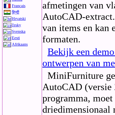
afmetingen van vl
Français
हिन्दी
AutoCAD-extract. 
Hrvatski
van items en kan e
česky
Svenska
formaten.
Eesti
Afrikaans
Bekijk een demo
ontwerpen van me
MiniFurniture ge
AutoCAD (versie 2
programma, moet 
driedimensionaal 