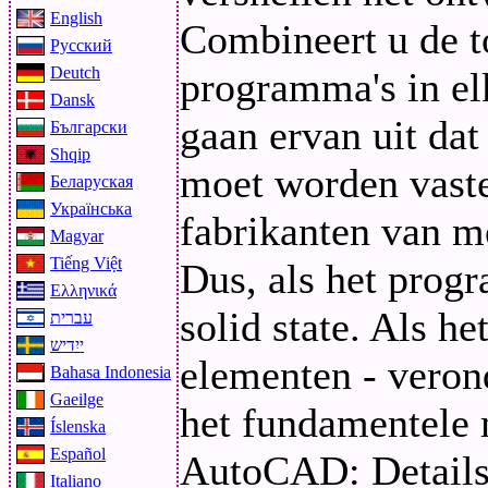
English
Combineert u de 
Русский
Deutch
programma's in el
Dansk
gaan ervan uit dat
Български
Shqip
moet worden vast
Беларуская
Українська
fabrikanten van me
Magyar
Tiếng Việt
Dus, als het progr
Ελληνικά
solid state. Als h
עברית
ייִדיש
elementen - verond
Bahasa Indonesia
Gaeilge
het fundamentele 
Íslenska
Español
AutoCAD: Details,
Italiano