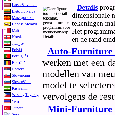
Latviešu valoda
Details
progr
Lietuvių kalba
dimensionale 
Македонски
tekeningen mak
Bahasa Melayu
Het programma 
Malti
Norsk
en de rand eind
فارسی
Auto-Furniture
Polski
Português
werken met een da
Română
Српска
modellen van meu
Slovenčina
model te selecteren
Slovenščina
Kiswahili
vervolgens de res
Wikang Tagalog
ไทย
Mini-Furniture
Türkçe
Suomi