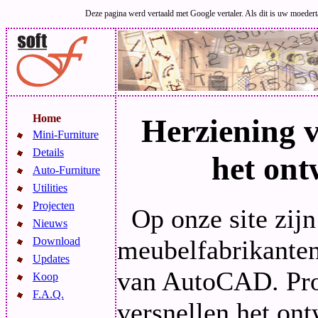
Deze pagina werd vertaald met Google vertaler. Als dit is uw moeder
Home
Herziening 
Mini-Furniture
Details
het on
Auto-Furniture
Utilities
Projecten
Op onze site zij
Nieuws
meubelfabrikanten
Download
Updates
van AutoCAD. Pro
Koop
F.A.Q.
versnellen het o