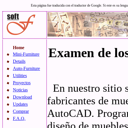
Esta página fue traducida con el traductor de Google. Si este es su lengu
Home
Examen de los
Mini-Furniture
Details
Auto-Furniture
Utilities
Proyectos
En nuestro sitio 
Noticias
fabricantes de mu
Download
Updates
AutoCAD. Programa
Comprar
F.A.Q.
diseño de mueble