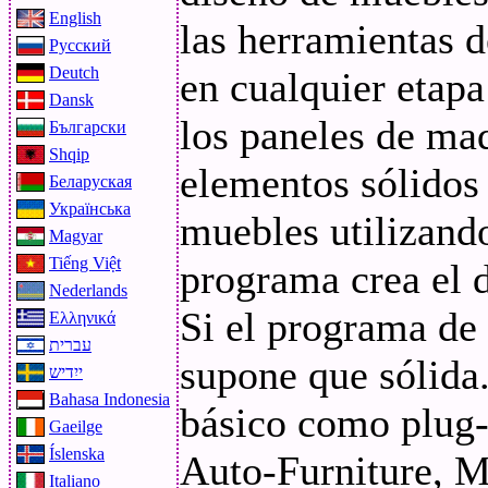
English
las herramientas
Русский
Deutch
en cualquier etap
Dansk
los paneles de mad
Български
Shqip
elementos sólidos 
Беларуская
Українська
muebles utilizando 
Magyar
Tiếng Việt
programa crea el d
Nederlands
Si el programa de 
Ελληνικά
עברית
supone que sólida
ייִדיש
Bahasa Indonesia
básico como plug-
Gaeilge
Íslenska
Auto-Furniture, M
Italiano