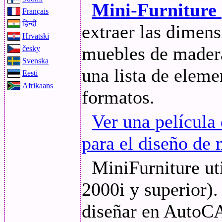
Mini-Furniture
Français
हिन्दी
extraer las dimens
Hrvatski
muebles de mader
česky
Svenska
una lista de eleme
Eesti
Afrikaans
formatos.
Ver una película
para el diseño de 
MiniFurniture ut
2000i y superior)
diseñar en AutoC