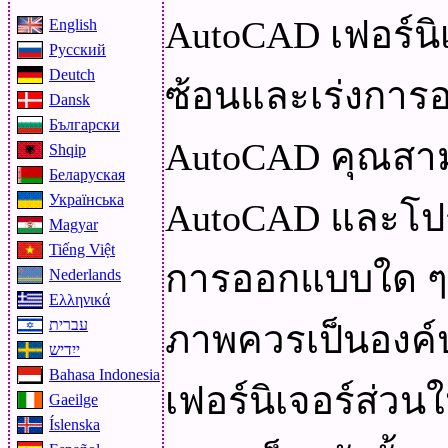
AutoCAD เฟอร์นิ
English
Русский
Deutch
ซ้อนและเร่งการอ
Dansk
Български
AutoCAD คุณสาม
Shqip
Беларуская
Українська
AutoCAD และโป
Magyar
Tiếng Việt
การออกแบบใด ๆ 
Nederlands
Ελληνικά
עברית
ภาพควรเป็นองค์ปร
ייִדיש
Bahasa Indonesia
เฟอร์นิเจอร์ส่วน
Gaeilge
Íslenska