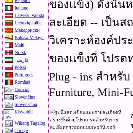
ของแข็ง) ดังนั
Español
Italiano
Latviešu valoda
ละเอียด -- เป็
Lietuvių kalba
Македонски
วิเคราะห์องค์ประ
Bahasa Melayu
Malti
Norsk
ของแข็งที่ โปรดท
فارسی
Polski
Plug - ins สำหรับ
Português
Română
Furniture, Mini-Fu
Српска
Slovenčina
Slovenščina
Kiswahili
Wikang Tagalog
Türkçe